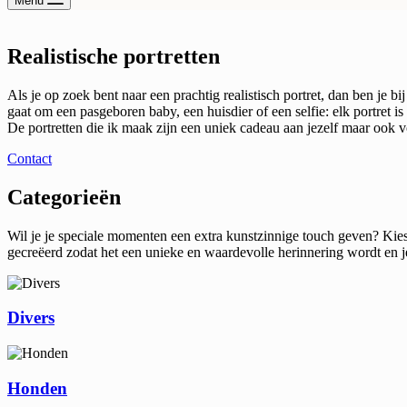
Menu
Realistische portretten
Als je op zoek bent naar een prachtig realistisch portret, dan ben je bi
gaat om een pasgeboren baby, een huisdier of een selfie: elk portret is
De portretten die ik maak zijn een uniek cadeau aan jezelf maar ook
Contact
Categorieën
Wil
je
je
special
e
moment
en
e
en
extra
k
un
st
z
inn
ige
touch
ge
ven
?
K
ie
g
ec
re
ë
erd
z
od
at
he
t
e
en
un
ie
ke
en
wa
ard
ev
ol
le
her
inner
ing
word
t
en j
Divers
Honden